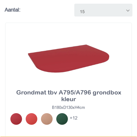
Aantal:
15
Grondmat tbv A795/A796 grondbox
kleur
B180xD130xH4cm
+12