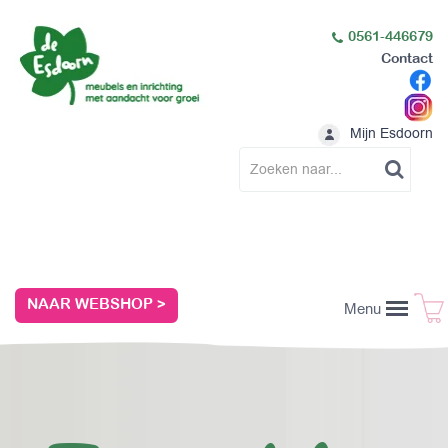
0561-446679
Contact
Mijn Esdoorn
NAAR WEBSHOP >
Menu