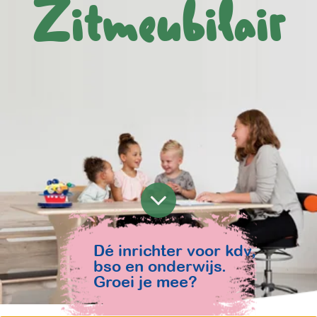
Zitmeubilair
Dé inrichter voor kdv,
bso en onderwijs.
Groei je mee?