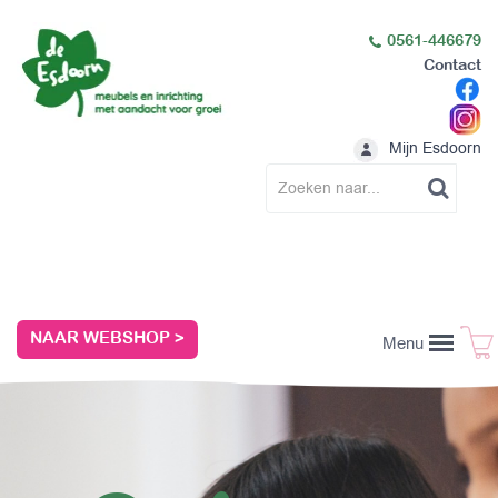
0561-446679
Contact
Mijn Esdoorn
NAAR WEBSHOP >
Menu