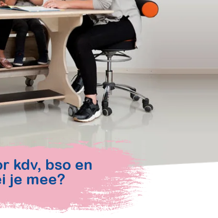
or kdv, bso en
i je mee?