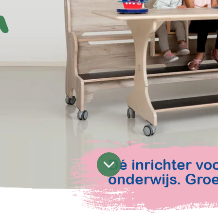
n
Dé inrichter vo
onderwijs. Groe