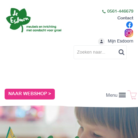
0561-446679
Contact
Mijn Esdoorn
NAAR WEBSHOP >
Menu