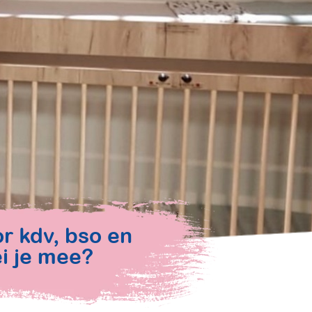
or kdv, bso en
i je mee?