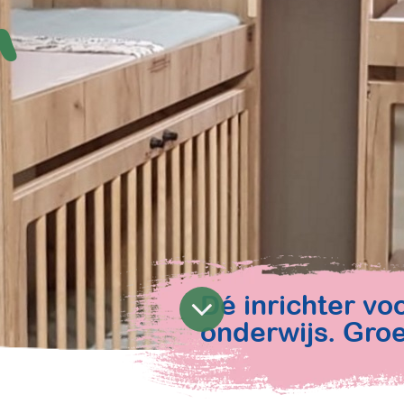
n
Dé inrichter vo
onderwijs. Groe