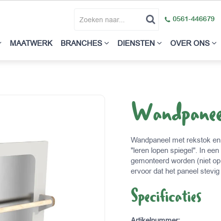
0561-446679
MAATWERK
BRANCHES
DIENSTEN
OVER ONS
Wandpaneel
Wandpaneel met rekstok en ki
"leren lopen spiegel". In e
gemonteerd worden (niet op
ervoor dat het paneel stevi
Specificaties
Artikelnummer
: