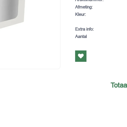
Afmeting
:
Kleur
:
Extra info
:
Aantal
Totaa