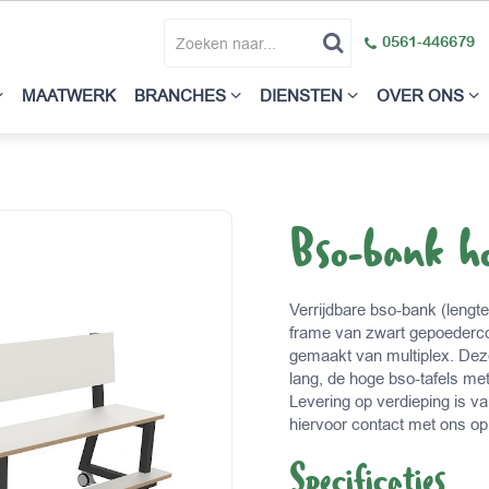
0561-446679
MAATWERK
BRANCHES
DIENSTEN
OVER ONS
Bso-bank h
Verrijdbare bso-bank (leng
frame van zwart gepoedercoat
gemaakt van multiplex. Dez
lang, de hoge bso-tafels me
Levering op verdieping is va
hiervoor contact met ons op
Specificaties