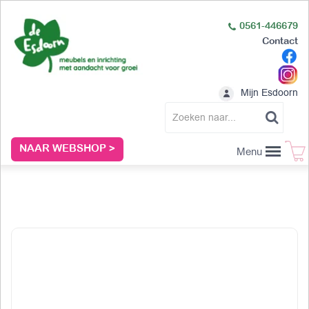
0561-446679
Contact
Mijn Esdoorn
NAAR WEBSHOP >
Menu