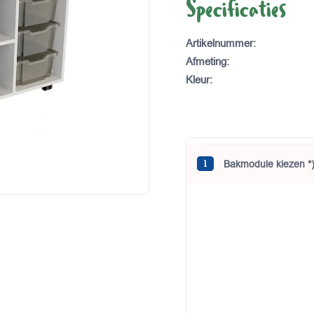
Specificaties
Artikelnummer
:
Afmeting
:
Kleur
:
BEREKEN UW PRIJS
Bakmodule kiezen *