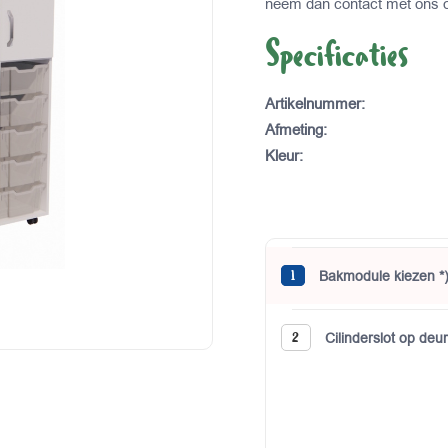
neem dan contact met ons 
Specificaties
Artikelnummer
:
Afmeting
:
Kleur
:
BEREKEN UW PRIJS
Bakmodule kiezen *
Cilinderslot op deur