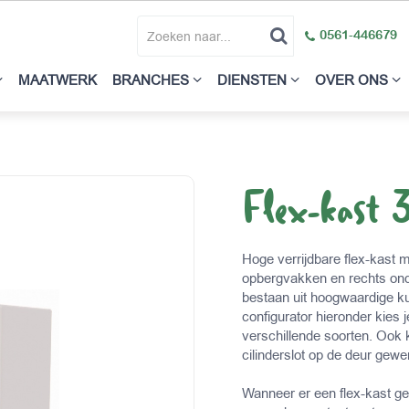
0561-446679
MAATWERK
BRANCHES
DIENSTEN
OVER ONS
Flex-kast 
Hoge verrijdbare flex-kast m
opbergvakken en rechts on
bestaan uit hoogwaardige ku
configurator hieronder kies 
verschillende soorten. Ook k
cilinderslot op de deur gewen
Wanneer er een flex-kast ge