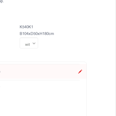
op.
K540K1
B104xD50xH180cm
wit
)