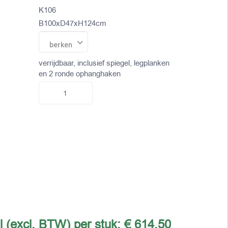
K106
B100xD47xH124cm
berken
verrijdbaar, inclusief spiegel, legplanken
en 2 ronde ophanghaken
l (excl. BTW) per stuk:
€ 614,50