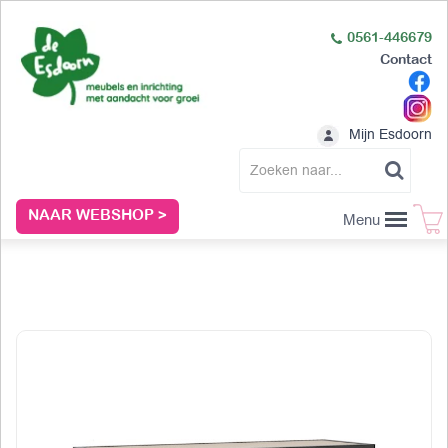
0561-446679
Contact
Mijn Esdoorn
NAAR WEBSHOP >
Menu