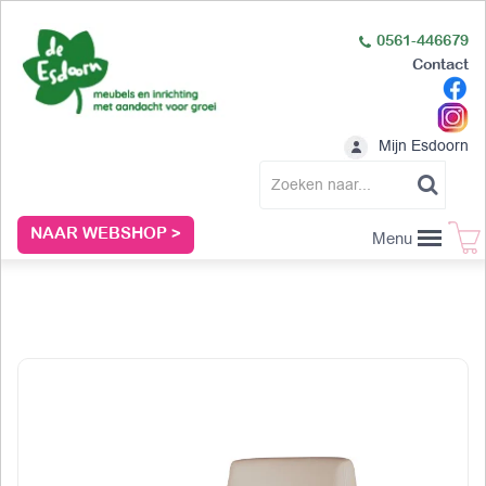
0561-446679
Contact
Mijn Esdoorn
NAAR WEBSHOP >
Menu