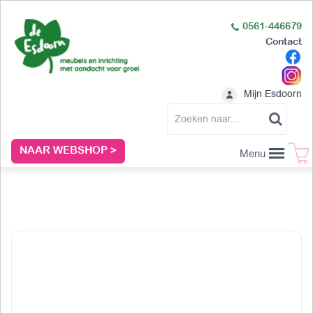
0561-446679
Contact
Mijn Esdoorn
NAAR WEBSHOP >
Menu