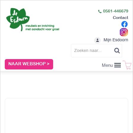
0561-446679
Contact
Mijn Esdoorn
NAAR WEBSHOP >
Menu