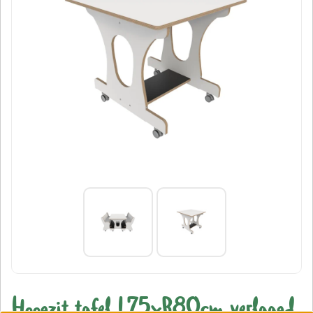
Hoogzit tafel L75xB80cm verlaagd