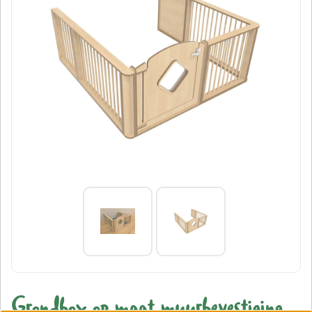
Grondbox op maat muurbevestiging