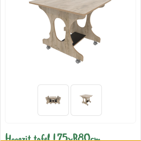
Hoogzit tafel L75xB80cm