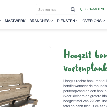
0561-446679
MAATWERK
BRANCHES
DIENSTEN
OVER ONS
Hoogzit ba
voetenplan
Hoogzit rechte bank met du
handig wanneer de meubels 
peuteropvang en een bso: e
(voor kleinere en grotere ki
hoogzit tafel van 220cm. I
tafel en bank niet uit elka