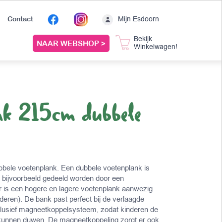
Mijn Esdoorn
Contact
Bekijk
NAAR WEBSHOP >
Winkelwagen!
nk 215cm dubbele
k
bbele voetenplank. Een dubbele voetenplank is
bijvoorbeeld gedeeld worden door een
r is een hogere en lagere voetenplank aanwezig
nderen). De bank past perfect bij de verlaagde
nclusief magneetkoppelsysteem, zodat kinderen de
ar kunnen duwen. De magneetkoppeling zorgt er ook