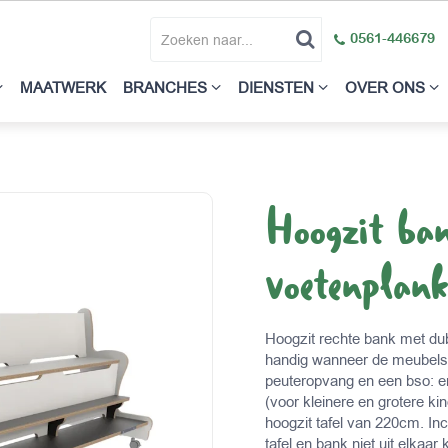
0561-446679
MAATWERK
BRANCHES
DIENSTEN
OVER ONS
Hoogzit ba
voetenplan
Hoogzit rechte bank met du
handig wanneer de meubels 
peuteropvang en een bso: e
(voor kleinere en grotere ki
hoogzit tafel van 220cm. I
tafel en bank niet uit elka