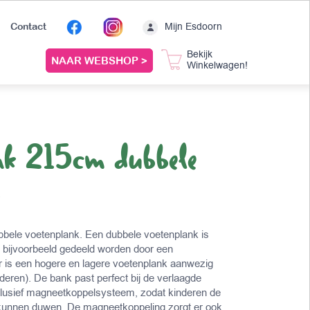
Mijn Esdoorn
Contact
Bekijk
NAAR WEBSHOP >
Winkelwagen!
nk 215cm dubbele
k
bbele voetenplank. Een dubbele voetenplank is
bijvoorbeeld gedeeld worden door een
r is een hogere en lagere voetenplank aanwezig
nderen). De bank past perfect bij de verlaagde
nclusief magneetkoppelsysteem, zodat kinderen de
ar kunnen duwen. De magneetkoppeling zorgt er ook