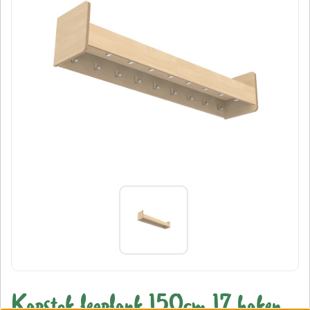
Kapstok legplank 150cm 17 haken