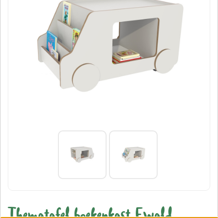
Thematafel boekenkast Ewald