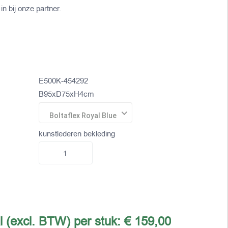
in bij onze partner.
E500K-454292
B95xD75xH4cm
Boltaflex Royal Blue
kunstlederen bekleding
l (excl. BTW) per stuk:
€ 159,00