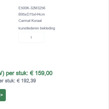
E500K-32M3256
B95xD75xH4cm
Carmat Koraal
kunstlederen bekleding
W) per stuk:
€ 159,00
er stuk:
€ 192,39
 >