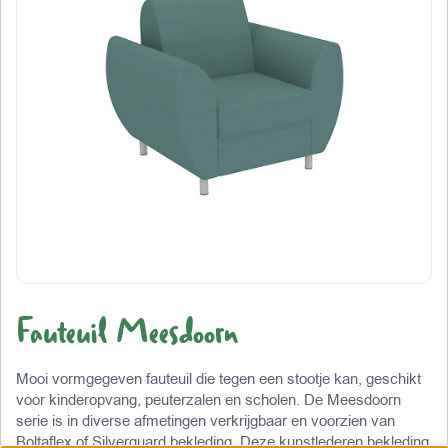
Fauteuil Meesdoorn
Mooi vormgegeven fauteuil die tegen een stootje kan, geschikt
voor kinderopvang, peuterzalen en scholen. De Meesdoorn
serie is in diverse afmetingen verkrijgbaar en voorzien van
Boltaflex of Silverguard bekleding. Deze kunstlederen bekleding