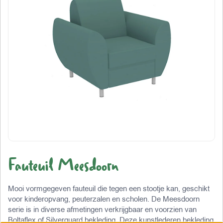
Fauteuil Meesdoorn
Mooi vormgegeven fauteuil die tegen een stootje kan, geschikt
voor kinderopvang, peuterzalen en scholen. De Meesdoorn
serie is in diverse afmetingen verkrijgbaar en voorzien van
Boltaflex of Silverguard bekleding. Deze kunstlederen bekleding