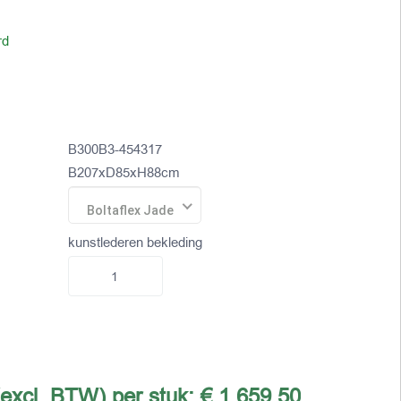
rd
B300B3-454317
B207xD85xH88cm
Boltaflex Jade
kunstlederen bekleding
(excl. BTW) per stuk:
€ 1.659,50