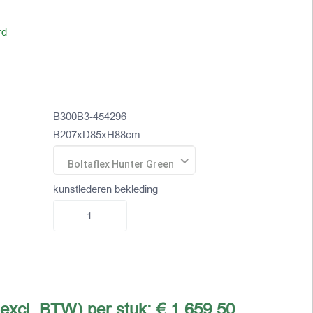
rd
B300B3-454296
B207xD85xH88cm
Boltaflex Hunter Green
kunstlederen bekleding
(excl. BTW) per stuk:
€ 1.659,50