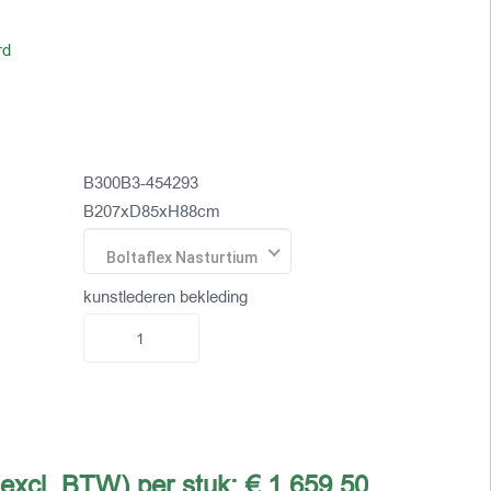
rd
B300B3-454293
B207xD85xH88cm
Boltaflex Nasturtium
kunstlederen bekleding
(excl. BTW) per stuk:
€ 1.659,50