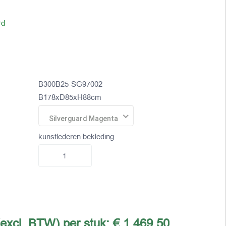
rd
B300B25-SG97002
B178xD85xH88cm
Silverguard Magenta
kunstlederen bekleding
(excl. BTW) per stuk:
€ 1.469,50