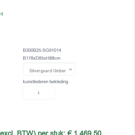
rd
B300B25-SG91014
B178xD85xH88cm
Silverguard Umber
kunstlederen bekleding
(excl. BTW) per stuk:
€ 1.469,50