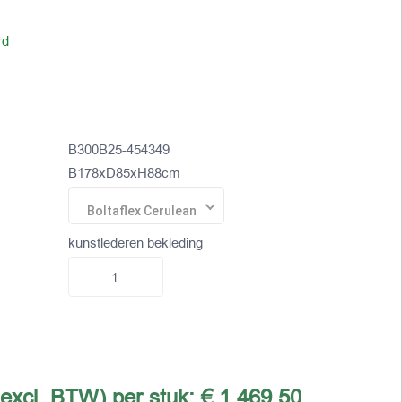
rd
B300B25-454349
B178xD85xH88cm
Boltaflex Cerulean
kunstlederen bekleding
(excl. BTW) per stuk:
€ 1.469,50