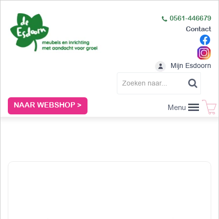
0561-446679
Contact
Mijn Esdoorn
NAAR WEBSHOP >
Menu