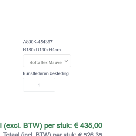
A800K-454367
B180xD130xH4cm
Boltaflex Mauve
kunstlederen bekleding
l (excl. BTW) per stuk:
€ 435,00
Totaal (incl. BTW) per stuk:
€ 526,35