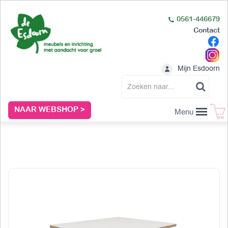
0561-446679
Contact
Mijn Esdoorn
NAAR WEBSHOP >
Menu