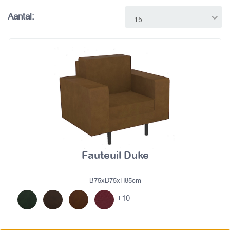
Aantal:
15
Fauteuil Duke
B75xD75xH85cm
+10