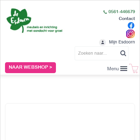
0561-446679
Contact
Mijn Esdoorn
NAAR WEBSHOP >
Menu