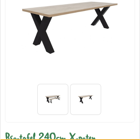
Bso-tafel 240cm X-poten