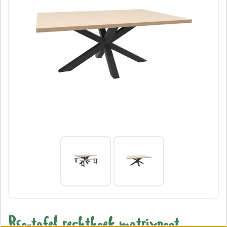
Bso-tafel rechthoek matrixpoot