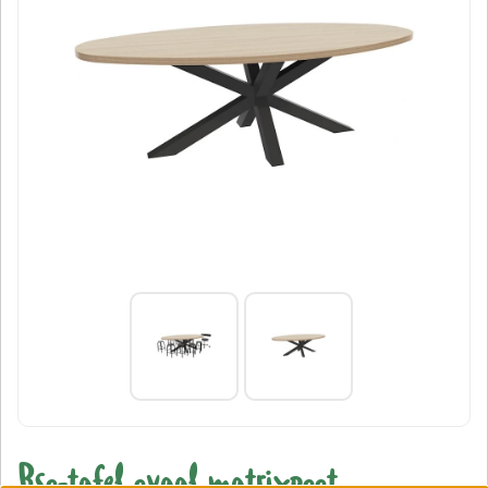
Bso-tafel ovaal matrixpoot