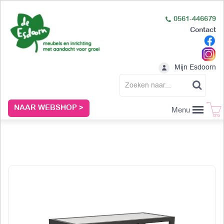
0561-446679
Contact
Mijn Esdoorn
NAAR WEBSHOP >
Menu