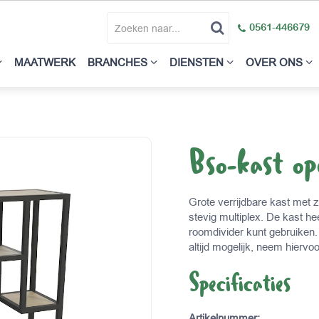
0561-446679
MAATWERK
BRANCHES
DIENSTEN
OVER ONS
Bso-kast o
Grote verrijdbare kast met 
stevig multiplex. De kast he
roomdivider kunt gebruiken.
altijd mogelijk, neem hiervo
Specificaties
Artikelnummer
: