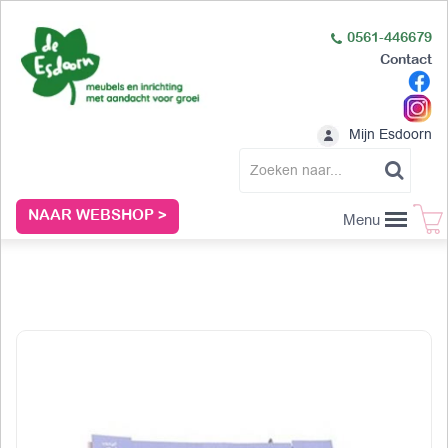
0561-446679
Contact
Mijn Esdoorn
NAAR WEBSHOP >
Menu