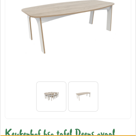
Keukenhof bso tafel Deens ovaal