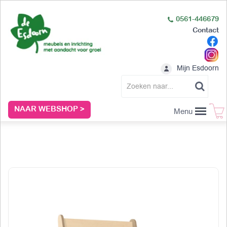
0561-446679
Contact
Mijn Esdoorn
NAAR WEBSHOP >
Menu