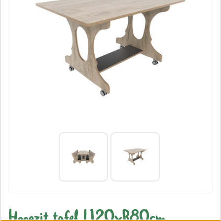
Hoogzit tafel L120xB80cm