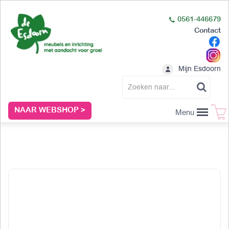
0561-446679
Contact
Mijn Esdoorn
NAAR WEBSHOP >
Menu