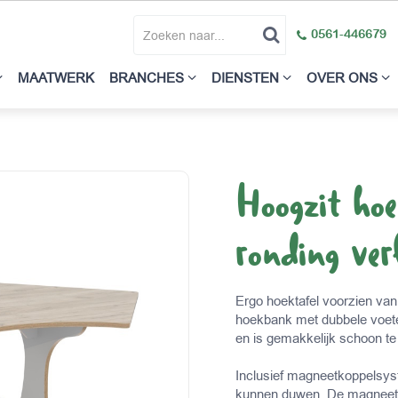
0561-446679
MAATWERK
BRANCHES
DIENSTEN
OVER ONS
Hoogzit hoe
ronding ver
Ergo hoektafel voorzien van
hoekbank met dubbele voeten
en is gemakkelijk schoon t
Inclusief magneetkoppelsyst
kunnen duwen. De magneetko