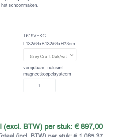
bij het schoonmaken.
T619VEKC
L132/64xB132/64xH73cm
Grey Craft Oak/wit
verrijdbaar. inclusief
magneetkoppelsysteem
l (excl. BTW) per stuk:
€ 897,00
Totaal (incl. BTW) per stuk:
€ 1.085,37