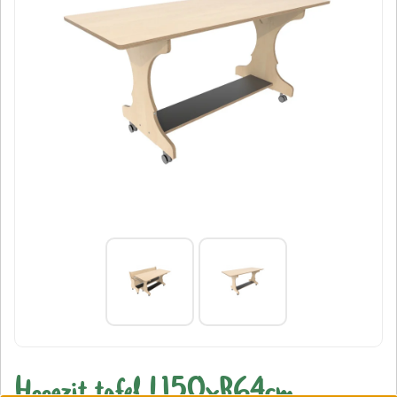
Hoogzit tafel L150xB64cm